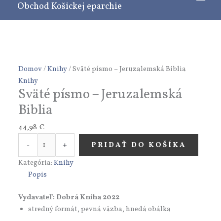
Obchod Košickej eparchie
Preskočiť
množstvo
na
Sväté
obsah
písmo
-
Jeruzalemská
Biblia
Domov
/
Knihy
/ Sväté písmo – Jeruzalemská Biblia
Knihy
Sväté písmo – Jeruzalemská
Biblia
44,98
€
-
+
PRIDAŤ DO KOŠÍKA
Kategória:
Knihy
Popis
Vydavateľ: Dobrá Kniha 2022
stredný formát, pevná väzba, hnedá obálka