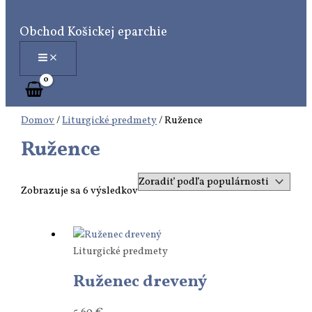
Preskočiť
Zoradené
H
na
podľa
ľ
Obchod Košickej eparchie
obsah
popularity
a
d
a
n
Domov
/
Liturgické predmety
/ Ružence
i
Ružence
e
Zobrazuje sa 6 výsledkov
Liturgické predmety
Ruženec drevený