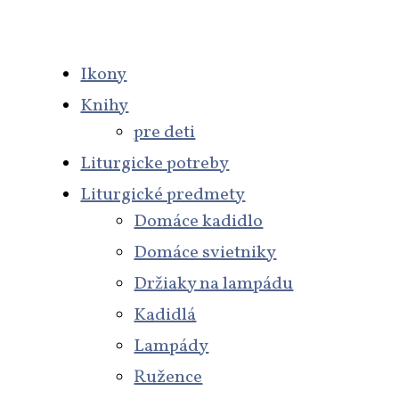
Ikony
Knihy
pre deti
Liturgicke potreby
Liturgické predmety
Domáce kadidlo
Domáce svietniky
Držiaky na lampádu
Kadidlá
Lampády
Ružence