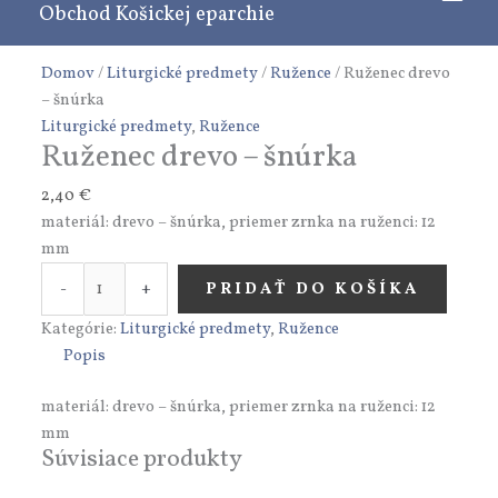
Obchod Košickej eparchie
Preskočiť
množstvo
na
Ruženec
obsah
drevo
Domov
/
Liturgické predmety
/
Ružence
/ Ruženec drevo
-
– šnúrka
šnúrka
Liturgické predmety
,
Ružence
Ruženec drevo – šnúrka
2,40
€
materiál: drevo – šnúrka, priemer zrnka na ruženci: 12
mm
-
+
PRIDAŤ DO KOŠÍKA
Kategórie:
Liturgické predmety
,
Ružence
Popis
materiál: drevo – šnúrka, priemer zrnka na ruženci: 12
mm
Súvisiace produkty