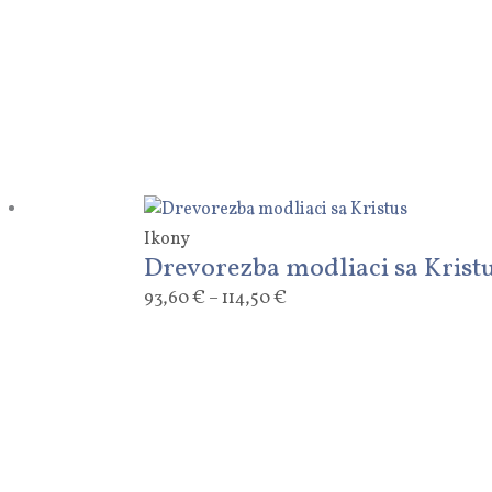
Ikony
Drevorezba modliaci sa Krist
93,60
€
–
114,50
€