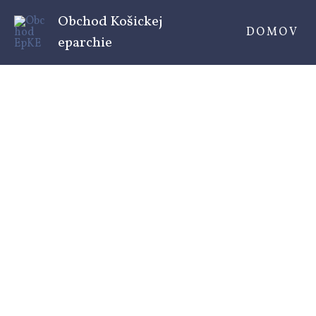
Preskočiť
Obchod Košickej
na
DOMOV
eparchie
obsah