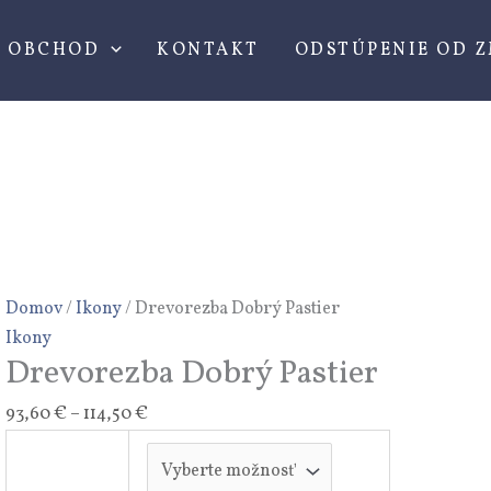
množstvo
Price
Price
Price
Price
Price
Drevorezba
range:
range:
range:
range:
range:
OBCHOD
KONTAKT
ODSTÚPENIE OD 
Dobrý
93,60 €
5,10 €
28,10 €
12,60 €
93,60 €
Pastier
through
through
through
through
through
114,50 €
48,80 €
74,90 €
42,50 €
114,50 €
Domov
/
Ikony
/ Drevorezba Dobrý Pastier
Ikony
Drevorezba Dobrý Pastier
93,60
€
–
114,50
€