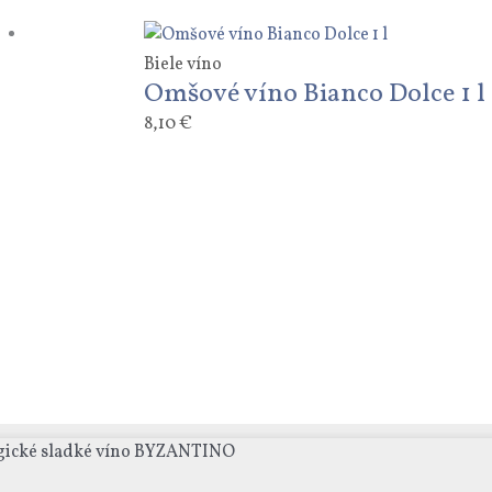
Biele víno
Omšové víno Bianco Dolce 1 l
8,10
€
rgické sladké víno BYZANTINO