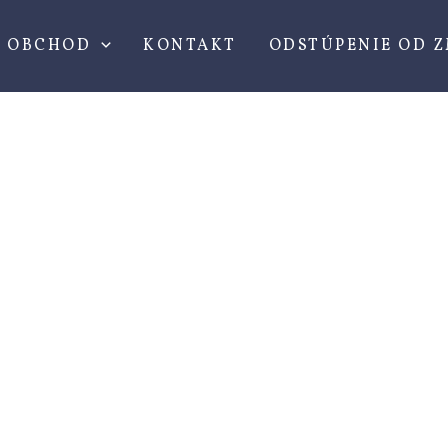
množstvo
Červené
OBCHOD
KONTAKT
ODSTÚPENIE OD 
liturgické
sladké
víno
BYZANTINO