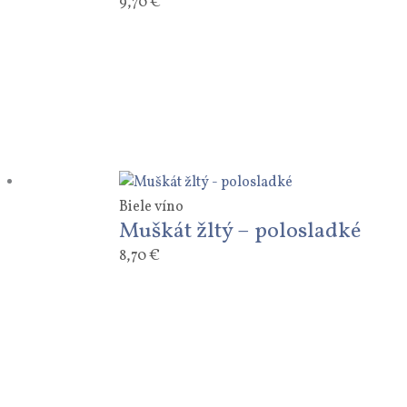
9,70
€
Biele víno
Muškát žltý – polosladké
8,70
€