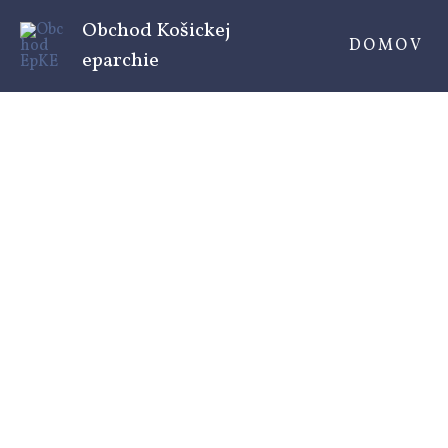
Preskočiť
Obchod Košickej
na
DOMOV
eparchie
obsah