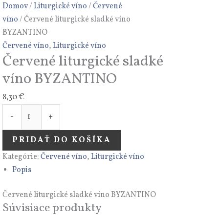
Domov
/
Liturgické víno
/
Červené
víno
/ Červené liturgické sladké víno
BYZANTINO
Červené víno
,
Liturgické víno
Červené liturgické sladké
víno BYZANTINO
8,30
€
-
+
PRIDAŤ DO KOŠÍKA
Kategórie:
Červené víno
,
Liturgické víno
Popis
Červené liturgické sladké víno BYZANTINO
Súvisiace produkty