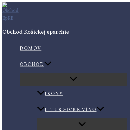
Preskočiť
množstvo
na
Obetné
obsah
sviečky
100ks
Obchod Košickej eparchie
DOMOV
OBCHOD
IKONY
LITURGICKÉ VÍNO