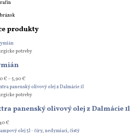
arafín
obrázok
ce produkty
urgicke potreby
ymián
00
€
–
5,90
€
urgicke potreby
tra panenský olivový olej z Dalmácie 1l
,40
€