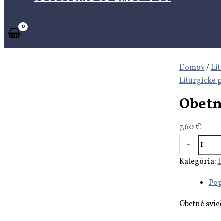
Domov
/
Li
Liturgicke 
Obetne
7,60
€
-
Kategória:
L
Pop
Obetné svie