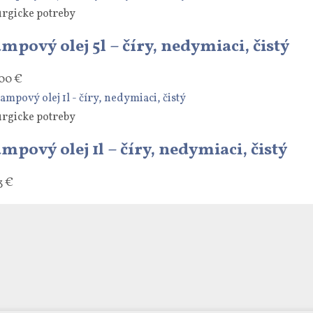
urgicke potreby
mpový olej 5l – číry, nedymiaci, čistý
,00
€
urgicke potreby
mpový olej 1l – číry, nedymiaci, čistý
3
€