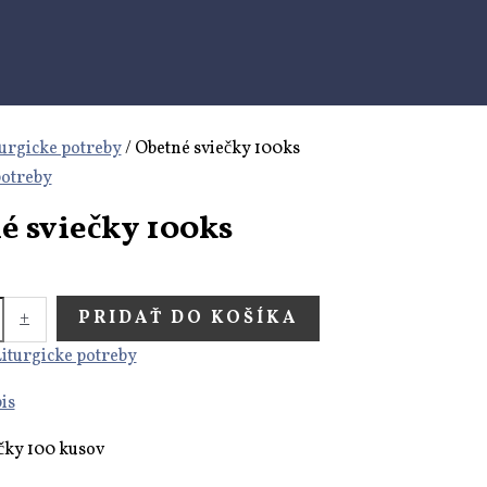
turgicke potreby
/ Obetné sviečky 100ks
potreby
́ sviečky 100ks
+
PRIDAŤ DO KOŠÍKA
iturgicke potreby
is
čky 100 kusov