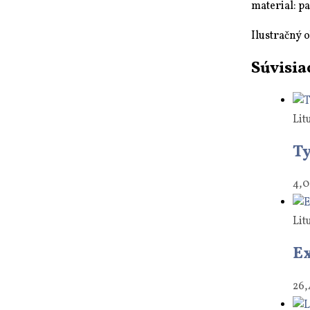
material: p
Ilustračný 
Súvisia
Lit
T
4,
Lit
Ex
26